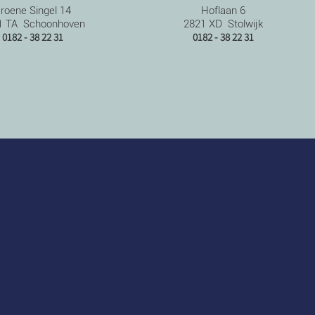
roene Singel 14
Hoflaan 6
1 TA Schoonhoven
2821 XD Stolwijk
0182 - 38 22 31
0182 - 38 22 31