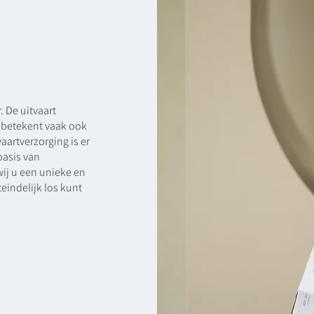
 De uitvaart
 betekent vaak ook
artverzorging is er
basis van
wij u een unieke en
eindelijk los kunt