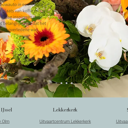
rouwauto in een felrode
in plaats van koffie en cake
u graag inspireren door
 belangrijkste is dat het
oe de overledene was.
IJssel
Lekkerkerk
e Olm
Uitvaartcentrum Lekkerkerk
Uitva