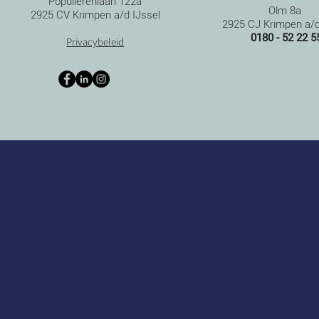
Populierenlaan 122a
Olm 8a
2925 CV Krimpen a/d IJssel
2925 CJ Krimpen a/d
0180 - 52 22 5
Privacybeleid