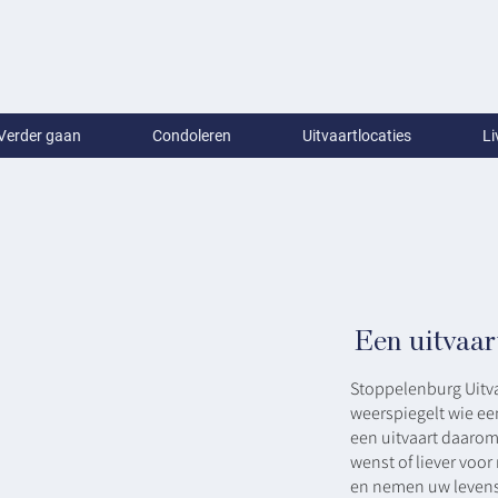
Verder gaan
Condoleren
Uitvaartlocaties
Li
Een uitvaar
Stoppelenburg Uitva
weerspiegelt wie e
een uitvaart daarom 
wenst of liever voor
en nemen uw levensv