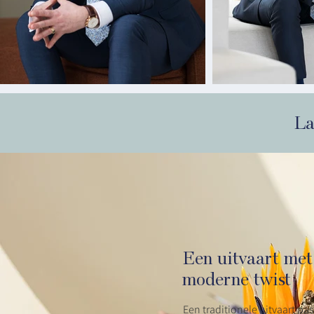
La
Een uitvaart met
moderne twist
Een traditionele uitvaart past