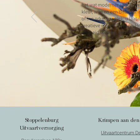
het wat moderner aan. Een 
kleur, wijn en een bitterbal 
of live orkestmuziek: u laat 
creatieve mogelijkheden. Het
afscheid volledig past bij h
Stoppelenburg
Krimpen aan den 
Uitvaartverzorging
Uitvaartcentrum D