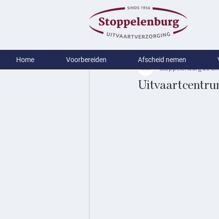
Home
Voorbereiden
Afscheid nemen
Stoppelenburg
20 ok
Uitvaartcentru