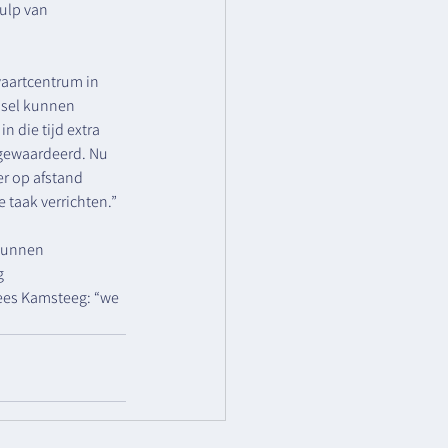
ulp van 
aartcentrum in 
ssel kunnen 
 die tijd extra 
 gewaardeerd. Nu 
r op afstand 
 taak verrichten.”
kunnen 
g 
ees Kamsteeg: “we 