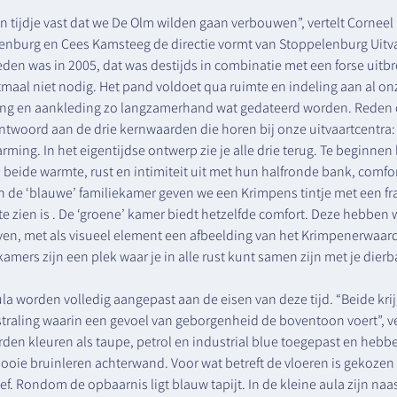
n tijdje vast dat we De Olm wilden gaan verbouwen”, vertelt Corneel 
nburg en Cees Kamsteeg de directie vormt van Stoppelenburg Uitva
eden was in 2005, dat was destijds in combinatie met een forse uitbr
itmaal niet nodig. Het pand voldoet qua ruimte en indeling aan al o
ting en aankleding zo langzamerhand wat gedateerd worden. Reden 
woord aan de drie kernwaarden die horen bij onze uitvaartcentra: v
ng. In het eigentijdse ontwerp zie je alle drie terug. Te beginnen 
 beide warmte, rust en intimiteit uit met hun halfronde bank, comfo
an de ‘blauwe’ familiekamer geven we een Krimpens tintje met een fr
e zien is . De ‘groene’ kamer biedt hetzelfde comfort. Deze hebben 
en, met als visueel element een afbeelding van het Krimpenerwaar
mers zijn een plek waar je in alle rust kunt samen zijn met je dierb
la worden volledig aangepast aan de eisen van deze tijd. “Beide kri
straling waarin een gevoel van geborgenheid de boventoon voert”, ve
en kleuren als taupe, petrol en industrial blue toegepast en hebb
oie bruinleren achterwand. Voor wat betreft de vloeren is gekozen
f. Rondom de opbaarnis ligt blauw tapijt. In de kleine aula zijn naa