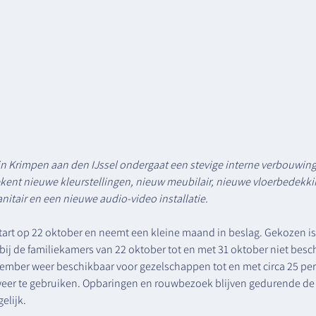
n Krimpen aan den IJssel ondergaat een stevige interne verbouwing
tekent nieuwe kleurstellingen, nieuw meubilair, nieuwe vloerbedekk
itair en een nieuwe audio-video installatie. 
tart op 22 oktober en neemt een kleine maand in beslag. Gekozen is
ij de familiekamers van 22 oktober tot en met 31 oktober niet besch
ovember weer beschikbaar voor gezelschappen tot en met circa 25 pe
weer te gebruiken. Opbaringen en rouwbezoek blijven gedurende de
lijk. 