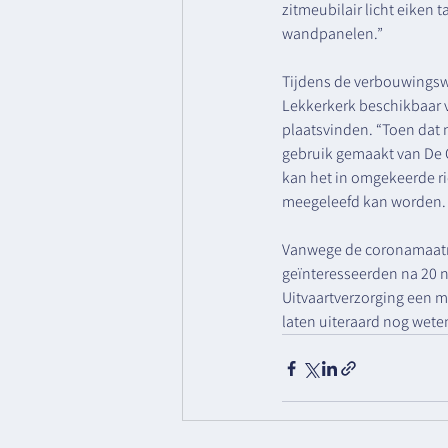
zitmeubilair licht eiken 
wandpanelen.”
Tijdens de verbouwingsw
Lekkerkerk beschikbaar v
plaatsvinden. “Toen dat 
gebruik gemaakt van De O
kan het in omgekeerde ri
meegeleefd kan worden. O
Vanwege de coronamaatreg
geïnteresseerden na 20 
Uitvaartverzorging een 
laten uiteraard nog wete