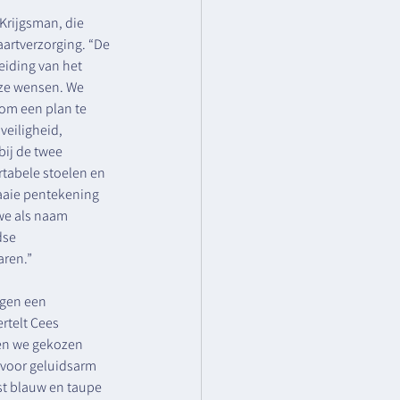
Krijgsman, die 
artverzorging. “De 
eiding van het 
nze wensen. We 
om een plan te 
eiligheid, 
bij de twee 
rtabele stoelen en 
aaie pentekening 
we als naam 
dse 
aren.”
jgen een 
rtelt Cees 
en we gekozen 
 voor geluidsarm 
st blauw en taupe 