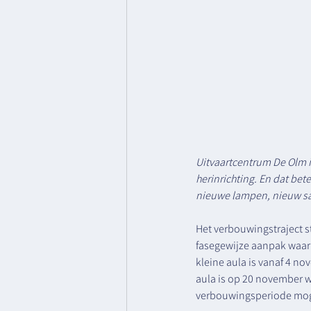
Uitvaartcentrum De Olm i
herinrichting. En dat be
nieuwe lampen, nieuw san
Het verbouwingstraject s
fasegewijze aanpak waarb
kleine aula is vanaf 4 n
aula is op 20 november 
verbouwingsperiode moge