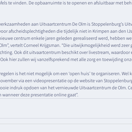
tafels te vinden. De opbaarruimte is te openen en afsluitbaar met beh
erkzaamheden aan Uitvaartcentrum De Olm is Stoppelenburg’s Uitv
oor afscheidsplechtigheden die tijdelijk niet in Krimpen aan den IJ
nieuwe centrum enkele jaren geleden gerealiseerd werd, hebben we in
lm”, vertelt Corneel Krijgsman. “Die uitwijkmogelijkheid werd zeer
chting. Ook dit uitvaartcentrum beschikt over livestream, waardoor e
ok hier zullen wij vanzelfsprekend met alle zorg en toewijding onze
elen is het niet mogelijk om een ‘open huis’ te organiseren. Wel 
november via een videopresentatie op de website van Stoppelenbur
mooie indruk opdoen van het vernieuwde Uitvaartcentrum de Olm. C
n wanneer deze presentatie online gaat”. 