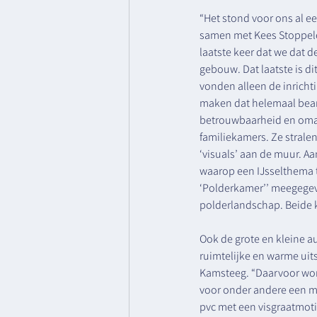
“Het stond voor ons al ee
samen met Kees Stoppele
laatste keer dat we dat d
gebouw. Dat laatste is d
vonden alleen de inrich
maken dat helemaal beant
betrouwbaarheid en omarmi
familiekamers. Ze stralen
‘visuals’ aan de muur. A
waarop een IJsselthema t
‘Polderkamer’’ meegegev
polderlandschap. Beide ka
Ook de grote en kleine au
ruimtelijke en warme uit
Kamsteeg. “Daarvoor word
voor onder andere een mo
pvc met een visgraatmotie