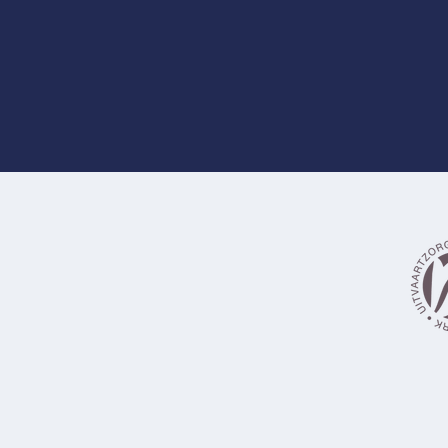
Waarom sommige keuzes pas
tijdens het regelen duidelijk
worden