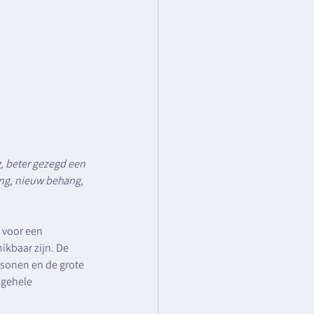
, beter gezegd een 
ing, nieuw behang, 
 voor een 
ikbaar zijn. De 
rsonen en de grote 
 gehele 