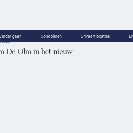
Verder gaan
Condoleren
Uitvaartlocaties
Li
t 2020
m De Olm in het nieuw