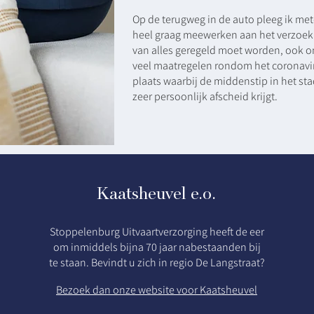
Op de terugweg in de auto pleeg ik met
heel graag meewerken aan het verzoek. 
van alles geregeld moet worden, ook 
veel maatregelen rondom het coronaviru
plaats waarbij de middenstip in het st
zeer persoonlijk afscheid krijgt.
Kaatsheuvel e.o.
Stoppelenburg Uitvaartverzorging heeft de eer
om inmiddels bijna 70 jaar nabestaanden bij
te staan. Bevindt u zich in regio De Langstraat?
Bezoek dan onze website voor Kaatsheuvel