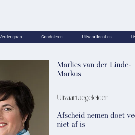
Verder gaan
Condoleren
Uitvaartlocaties
Li
Marlies van der Linde-
Markus
Uitvaartbegeleider
Afscheid nemen doet vee
niet af is