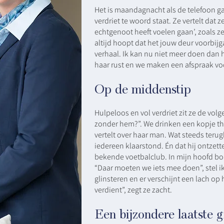
Het is maandagnacht als de telefoon gaa
verdriet te woord staat. Ze vertelt dat z
echtgenoot heeft voelen gaan’, zoals ze
altijd hoopt dat het jouw deur voorbijg
verhaal. Ik kan nu niet meer doen dan h
haar rust en we maken een afspraak vo
Op de middenstip
Hulpeloos en vol verdriet zit ze de vol
zonder hem?”. We drinken een kopje thee
vertelt over haar man. Wat steeds terug
iedereen klaarstond. Én dat hij ontzet
bekende voetbalclub. In mijn hoofd bo
“Daar moeten we iets mee doen”, stel i
glinsteren en er verschijnt een lach op h
verdient”, zegt ze zacht.
Een bijzondere laatste g