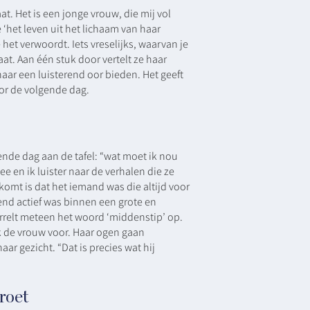
t. Het is een jonge vrouw, die mij vol
e ‘het leven uit het lichaam van haar
 het verwoordt. Iets vreselijks, waarvan je
aat. Aan één stuk door vertelt ze haar
aar een luisterend oor bieden. Het geeft
or de volgende dag.
gende dag aan de tafel: “wat moet ik nou
 en ik luister naar de verhalen die ze
komt is dat het iemand was die altijd voor
tend actief was binnen een grote en
rrelt meteen het woord ‘middenstip’ op.
k de vrouw voor. Haar ogen gaan
aar gezicht. “Dat is precies wat hij
roet