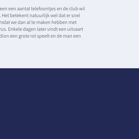
een een aantal telefoontjes en de club wil
Het betekent natuurlijk wel dat er snel
omdat we dan al te maken hebben met
s. Enkele dagen later vindt een uitvaart
adion een grote rol speelt en de man een