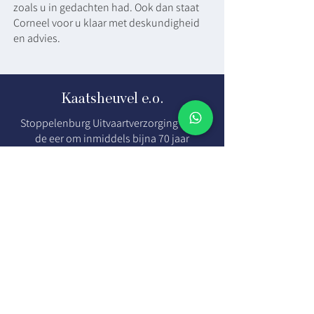
zoals u in gedachten had. Ook dan staat
Corneel voor u klaar met deskundigheid
en advies.
Kaatsheuvel e.o.
Stoppelenburg Uitvaartverzorging heeft
de eer om inmiddels bijna 70 jaar
nabestaanden bij te staan. Bevindt u zich
in regio De Langstraat?
Bezoek dan onze website voor
Kaatsheuvel